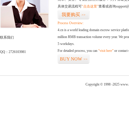
具体交易流程可
“点击这里”
查看或咨询support@
我要购买
>>
Process Overview:
4.cn is a world leading domain escrow service plat
million RMB transaction volume every year. We promi
联系我们
5 workdays.
For detailed process, you can
“visit here”
or contact
QQ：2726103981
BUY NOW
>>
Copyright © 1998 -2025 www.a