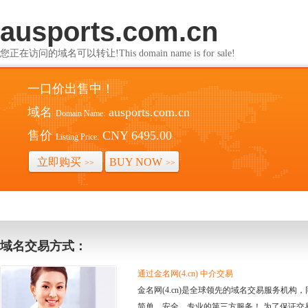
ausports.com.cn
您正在访问的域名可以转让!This domain name is for sale!
一口价出售中！
域名
ausports.com.cn
Domain Name:
售价
CNY 6495.00
Listing Price:
立即购买
BUY NOW
>>
>>
域名交易方式：
通过金名网(4.cn) 中介交易
金名网(4.cn)是全球领先的域名交易服务机
简单、安全、专业的第三方服务！ 为了保证交