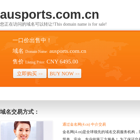
ausports.com.cn
您正在访问的域名可以转让!This domain name is for sale!
一口价出售中！
域名
ausports.com.cn
Domain Name:
售价
CNY 6495.00
Listing Price:
立即购买
BUY NOW
>>
>>
域名交易方式：
通过金名网(4.cn) 中介交易
金名网(4.cn)是全球领先的域名交易服务机
简单、安全、专业的第三方服务！ 为了保证交