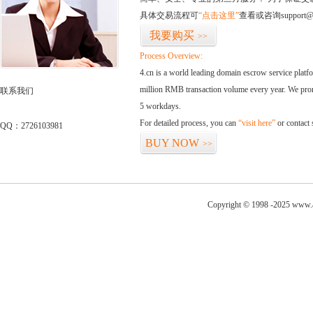
具体交易流程可
“点击这里”
查看或咨询support@
我要购买
>>
Process Overview:
4.cn is a world leading domain escrow service plat
million RMB transaction volume every year. We promi
联系我们
5 workdays.
For detailed process, you can
“visit here”
or contact
QQ：2726103981
BUY NOW
>>
Copyright © 1998 -2025 www.a